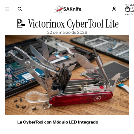
Total 
artícul
en el
carrito
0
📝 Victorinox CyberTool Lite
22 de marzo de 2026
La CyberTool con Módulo LED Integrado