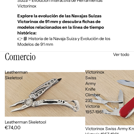
Suiza – Evolución Interactiva de Herramientas
Victorinox
Explore la evolución de las Navajas Suizas
Victorinox de 91 mm y descubra fichas de
modelos relacionados en la línea de tiempo
histórica:
👉 📘 Historia de la Navaja Suiza y Evolución de los
Modelos de 91 mm
Comercio
Ver todo
Leatherman
Victorinox
Skeletool
Swiss
Army
Knife
Climber
235
Victoria
1957-1961
Leatherman Skeletool
€74,00
Victorinox Swiss Army Kn